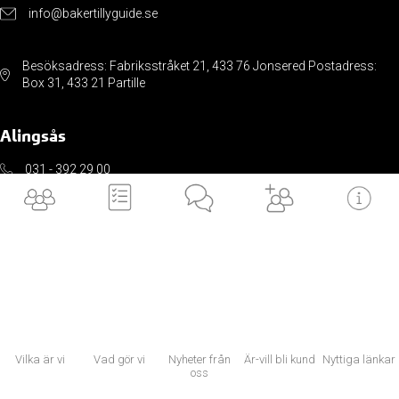
info@bakertillyguide.se
Besöksadress: Fabriksstråket 21, 433 76 Jonsered Postadress:
Box 31, 433 21 Partille
Alingsås
031 - 392 29 00
info@bakertillyguide.se
Sveagatan 8H, 441 32 Alingsås
Vilka är vi
Vad gör vi
Nyheter från
Är-vill bli kund
Nyttiga länkar
oss
Användbara länkar