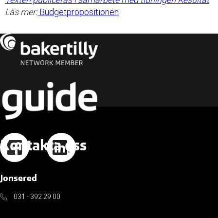
Läs mer:
Budgetpropositionen
Kontakta oss
Jonsered
031 - 392 29 00