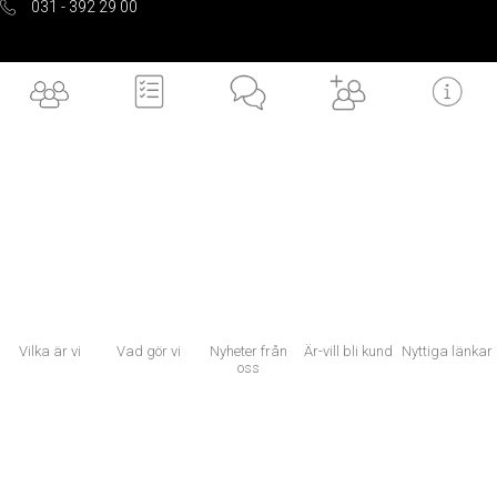
031 - 392 29 00
info@bakertillyguide.se
Besöksadress: Fabriksstråket 21, 433 76 Jonsered Postadress:
Box 31, 433 21 Partille
Alingsås
031 - 392 29 00
info@bakertillyguide.se
Vilka är vi
Vad gör vi
Nyheter från
Är-vill bli kund
Nyttiga länkar
oss
Sveagatan 8H, 441 32 Alingsås