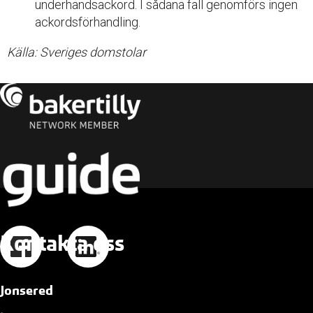
underhandsackord. I sådana fall genomförs ingen
ackordsförhandling.
Källa: Sveriges domstolar
Kontakta oss
Jonsered