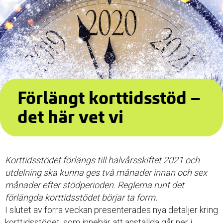
Förlängt korttidsstöd –
det här vet vi
Korttidsstödet förlängs till halvårsskiftet 2021 och
utdelning ska kunna ges två månader innan och sex
månader efter stödperioden. Reglerna runt det
förlängda korttidsstödet börjar ta form.
I slutet av förra veckan presenterades nya detaljer kring
korttidsstödet, som innebär att anställda går ner i