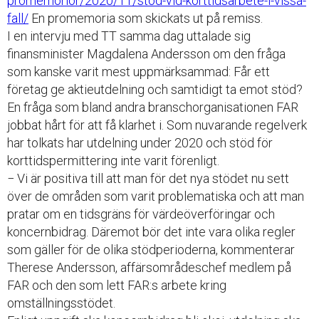
promemorior/2020/11/stod-vid-korttidsarbete-i-vissa-
fall/
En promemoria som skickats ut på remiss.
I en intervju med TT samma dag uttalade sig
finansminister Magdalena Andersson om den fråga
som kanske varit mest uppmärksammad: Får ett
företag ge aktieutdelning och samtidigt ta emot stöd?
En fråga som bland andra branschorganisationen FAR
jobbat hårt för att få klarhet i. Som nuvarande regelverk
har tolkats har utdelning under 2020 och stöd för
korttidspermittering inte varit förenligt.
− Vi är positiva till att man för det nya stödet nu sett
över de områden som varit problematiska och att man
pratar om en tidsgräns för värdeöverföringar och
koncernbidrag. Däremot bör det inte vara olika regler
som gäller för de olika stödperioderna, kommenterar
Therese Andersson, affärsområdeschef medlem på
FAR och den som lett FAR:s arbete kring
omställningsstödet.