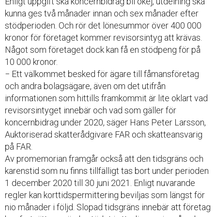
Enligt uppgift ska koncernbidrag bli okej, utdelning ska
kunna ges två månader innan och sex månader efter
stödperioden. Och rör det lönesummor över 400 000
kronor för företaget kommer revisorsintyg att krävas.
Något som företaget dock kan få en stödpeng för på
10 000 kronor.
− Ett välkommet besked för ägare till fåmansföretag
och andra bolagsägare, även om det utifrån
informationen som hittills framkommit är lite oklart vad
revisorsintyget innebär och vad som gäller för
koncernbidrag under 2020, säger Hans Peter Larsson,
Auktoriserad skatterådgivare FAR och skatteansvarig
på FAR.
Av promemorian framgår också att den tidsgräns och
karenstid som nu finns tillfälligt tas bort under perioden
1 december 2020 till 30 juni 2021. Enligt nuvarande
regler kan korttidspermittering beviljas som längst för
nio månader i följd. Slopad tidsgräns innebär att företag