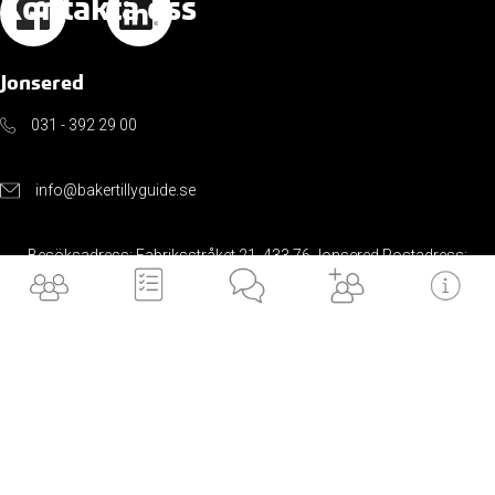
Kontakta oss
Jonsered
031 - 392 29 00
info@bakertillyguide.se
Besöksadress: Fabriksstråket 21, 433 76 Jonsered Postadress:
Box 31, 433 21 Partille
Alingsås
031 - 392 29 00
info@bakertillyguide.se