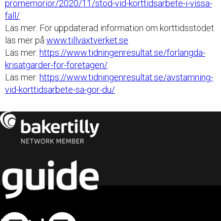
promemorior/2020/11/stod-vid-korttidsarbete-i-vissa-
fall/
Läs mer: För uppdaterad information om korttidsstödet
läs mer på
www.tillvaxtverket.se
Läs mer:
https://www.tidningenresultat.se/forlangda-
krisatgarder-for-foretagen/
Läs mer:
https://www.tidningenresultat.se/avstamning-
vid-korttidsarbete-sa-gor-du/