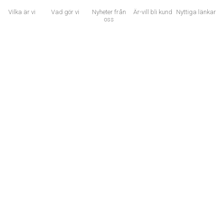
Sveagatan 8H, 441 32 Alingsås
Vilka är vi
Vad gör vi
Nyheter från
Är-vill bli kund
Nyttiga länkar
oss
Användbara länkar
×
Vi använder cookies för att ditt utbyte av vår webbplats ska bli så bra som
VILKA är vi
möjligt. Om du fortsätter på webbplatsen innebär det att du accepterar att
cookies används.
Läs mer om cookies
BLI en av oss
VAD gör vi
ÄR/VILL bli kund
LÄNKAR till dig
NYTTIGA länkar
Now, for tomorrow