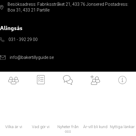
Besöksadress: Fabriksstråket 21, 433 76 Jonsered Postadress:
Box 31, 433 21 Partille
Alingsås
031 - 392 29 00
info@bakertillyguide.se
Sveagatan 8H, 441 32 Alingsås
Användbara länkar
Vilka är vi
Vad gör vi
Nyheter från
Är-vill bli kund
Nyttiga länkar
oss
VILKA är vi