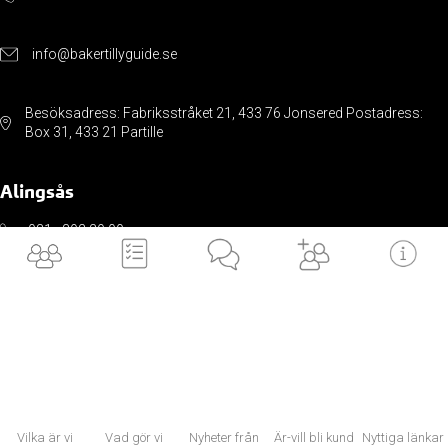
info@bakertillyguide.se
Besöksadress: Fabriksstråket 21, 433 76 Jonsered Postadress:
Box 31, 433 21 Partille
Alingsås
031 - 392 29 00
info@bakertillyguide.se
Sveagatan 8H, 441 32 Alingsås
Vilka är vi
Vad gör vi
Nyheter från
Är-vill bli kund
Nyttiga länkar