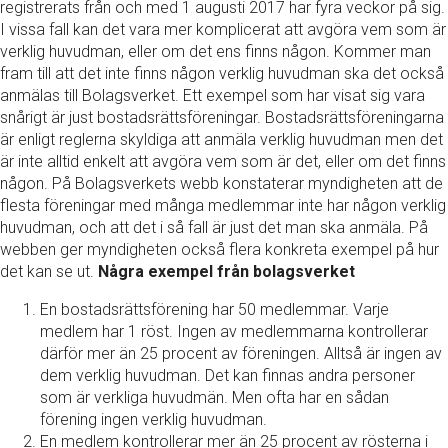
registrerats från och med 1 augusti 2017 har fyra veckor på sig.
I vissa fall kan det vara mer komplicerat att avgöra vem som är
verklig huvudman, eller om det ens finns någon. Kommer man
fram till att det inte finns någon verklig huvudman ska det också
anmälas till Bolagsverket. Ett exempel som har visat sig vara
snårigt är just bostadsrättsföreningar. Bostadsrättsföreningarna
är enligt reglerna skyldiga att anmäla verklig huvudman men det
är inte alltid enkelt att avgöra vem som är det, eller om det finns
någon. På Bolagsverkets webb konstaterar myndigheten att de
flesta föreningar med många medlemmar inte har någon verklig
huvudman, och att det i så fall är just det man ska anmäla. På
webben ger myndigheten också flera konkreta exempel på hur
det kan se ut.
Några exempel från bolagsverket
En bostadsrättsförening har 50 medlemmar. Varje
medlem har 1 röst. Ingen av medlemmarna kontrollerar
därför mer än 25 procent av föreningen. Alltså är ingen av
dem verklig huvudman. Det kan finnas andra personer
som är verkliga huvudmän. Men ofta har en sådan
förening ingen verklig huvudman.
En medlem kontrollerar mer än 25 procent av rösterna i