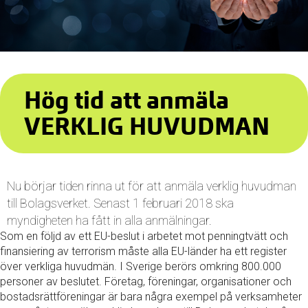
Hög tid att anmäla
VERKLIG HUVUDMAN
Nu börjar tiden rinna ut för att anmäla verklig huvudman
till Bolagsverket. Senast 1 februari 2018 ska
myndigheten ha fått in alla anmälningar.
Som en följd av ett EU-beslut i arbetet mot penningtvätt och
finansiering av terrorism måste alla EU-länder ha ett register
över verkliga huvudmän. I Sverige berörs omkring 800.000
personer av beslutet. Företag, föreningar, organisationer och
bostadsrättföreningar är bara några exempel på verksamheter