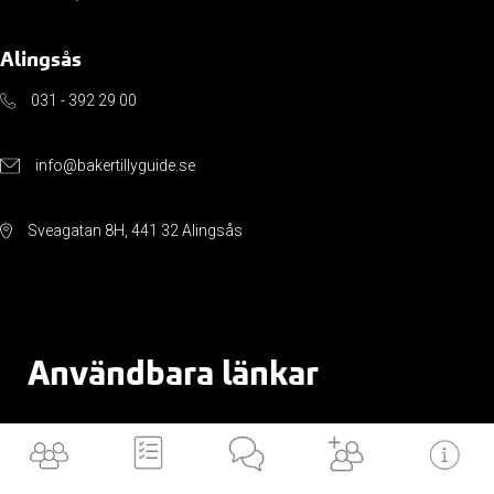
Alingsås
031 - 392 29 00
info@bakertillyguide.se
Sveagatan 8H, 441 32 Alingsås
Användbara länkar
VILKA är vi
BLI en av oss