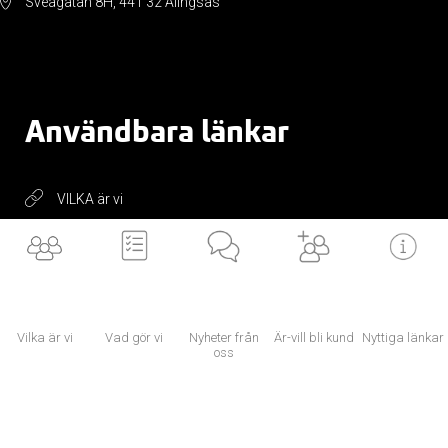
Sveagatan 8H, 441 32 Alingsås
Användbara länkar
VILKA är vi
BLI en av oss
VAD gör vi
ÄR/VILL bli kund
LÄNKAR till dig
Vilka är vi
Vad gör vi
Nyheter från
Är-vill bli kund
Nyttiga länkar
oss
NYTTIGA länkar
×
Vi använder cookies för att ditt utbyte av vår webbplats ska bli så bra som
möjligt. Om du fortsätter på webbplatsen innebär det att du accepterar att
Now, for tomorrow
cookies används.
Läs mer om cookies