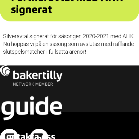
signerat
Silveravtal signerat för säsongen 2020-2021 med AHK.
Nu hoppas vi på en säsong som avslutas med rafflande
slutspelsmatcher i fullsatta arenor!
Kontakta oss