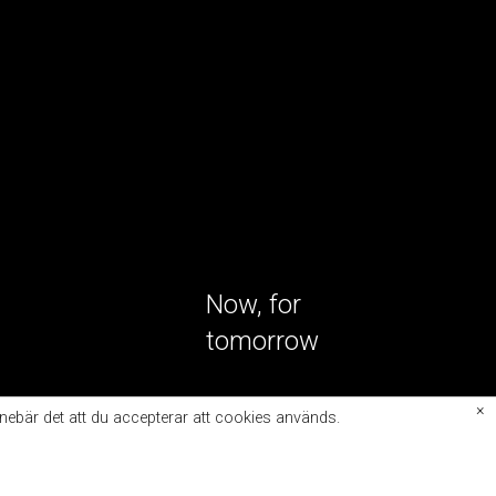
Now, for
tomorrow
×
nnebär det att du accepterar att cookies används.