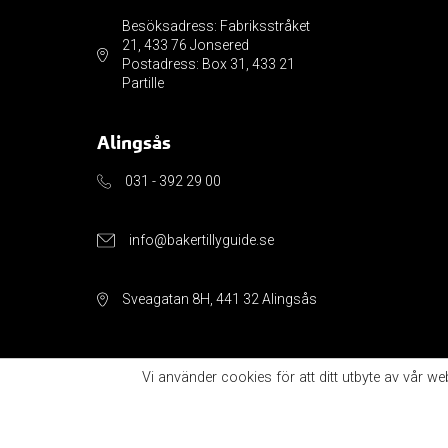
Besöksadress: Fabriksstråket
21, 433 76 Jonsered
Postadress: Box 31, 433 21
Partille
Alingsås
031 - 392 29 00
info@bakertillyguide.se
Sveagatan 8H, 441 32 Alingsås
Vi använder cookies för att ditt utbyte av vår w