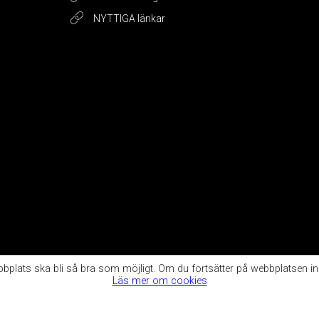
NYTTIGA länkar
ebbplats ska bli så bra som möjligt. Om du fortsätter på webbplatsen i
Läs mer om cookies