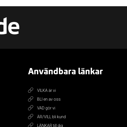
Användbara länkar
VILKA är vi
BLI en av oss
VAD gör vi
ÄR/VILL bli kund
LÄNKAR till dig