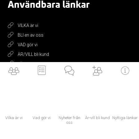
Användbara länkar
VILKA är vi
BLI en av oss
VAD gör vi
ÄR/VILL bli kund
LÄNKAR till dig
NYTTIGA länkar
Now, for tomorrow
Vilka är vi
Vad gör vi
Nyheter från
Är-vill bli kund
Nyttiga länkar
oss