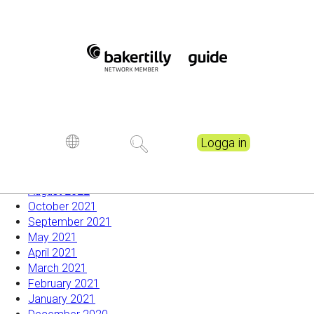
Redo för hösten!
Välkommen Sanna
Välkommen Tilda
Dator hemma skattefritt även efter pandemin
Tillfälliga anståndsregler utökade
Recent Comments
Logga in
Archives
August 2022
October 2021
September 2021
May 2021
April 2021
March 2021
February 2021
January 2021