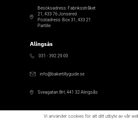
Besöksadress: Fabriksstråket
21, 433 76 Jonsered
Postadress: Box 31, 433 21
Partille
Alingsås
031 - 392 29 00
info@bakertillyguide.se
Sveagatan 8H, 441 32 Alingsås
Vi använder cookies för att ditt utbyte av vår w