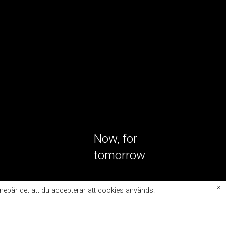
Now, for
tomorrow
×
nnebär det att du accepterar att cookies används.