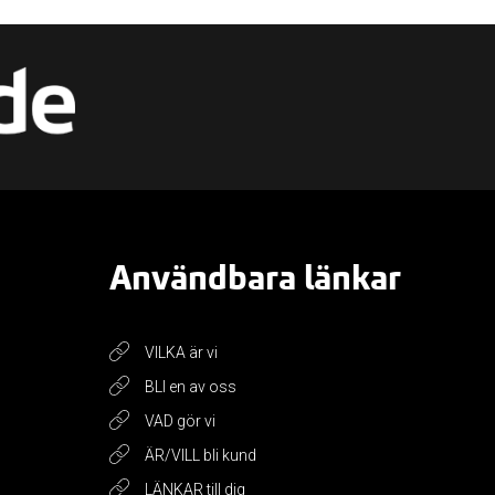
Användbara länkar
VILKA är vi
BLI en av oss
VAD gör vi
ÄR/VILL bli kund
LÄNKAR till dig