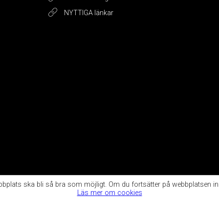
NYTTIGA länkar
ebbplats ska bli så bra som möjligt. Om du fortsätter på webbplatsen i
Läs mer om cookies