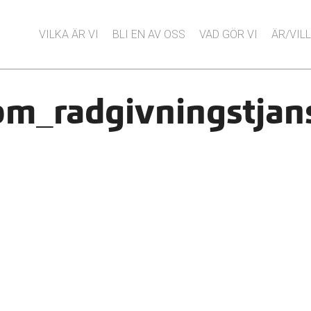
VILKA ÄR VI
BLI EN AV OSS
VAD GÖR VI
ÄR/VILL
om_radgivningstjan