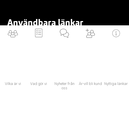
Användbara länkar
VILKA är vi
BLI en av oss
VAD gör vi
ÄR/VILL bli kund
LÄNKAR till dig
Vilka är vi
Vad gör vi
Nyheter från
Är-vill bli kund
Nyttiga länkar
NYTTIGA länkar
oss
Now, for tomorrow
×
Vi använder cookies för att ditt utbyte av vår webbplats ska bli så bra som
möjligt. Om du fortsätter på webbplatsen innebär det att du accepterar att