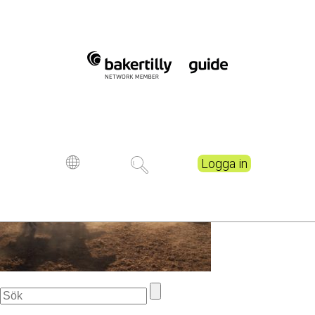
Fler aktiviteter omfattas av
friskvårdsbidraget
Publicerad
6 years ago
Logga in