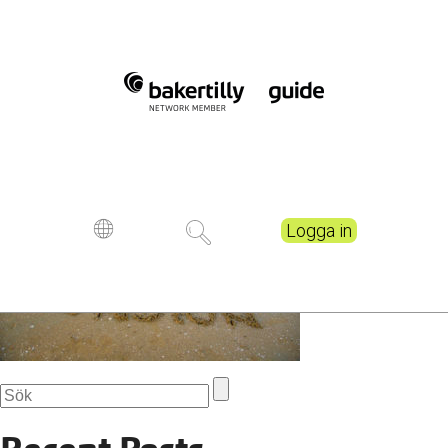
Pension written on sand by
sea at beach
Publicerad
5 years ago
Logga in