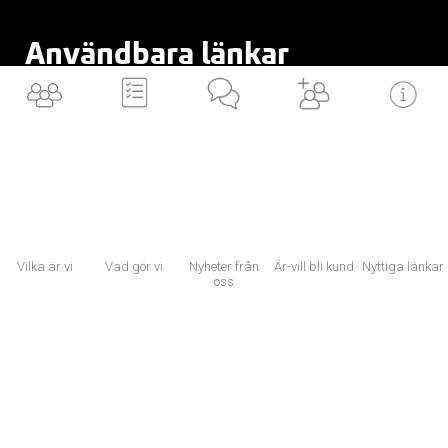
Användbara länkar
VILKA är vi
BLI en av oss
VAD gör vi
ÄR/VILL bli kund
LÄNKAR till dig
Vilka är vi
Vad gör vi
Nyheter från
Är-vill bli kund
Nyttiga länkar
NYTTIGA länkar
oss
Now, for tomorrow
×
Vi använder cookies för att ditt utbyte av vår webbplats ska bli så bra som
möjligt. Om du fortsätter på webbplatsen innebär det att du accepterar att
cookies används.
Läs mer om cookies