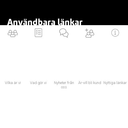
Användbara länkar
VILKA är vi
BLI en av oss
VAD gör vi
ÄR/VILL bli kund
LÄNKAR till dig
Vilka är vi
Vad gör vi
Nyheter från
Är-vill bli kund
Nyttiga länkar
NYTTIGA länkar
oss
Now, for tomorrow
×
Vi använder cookies för att ditt utbyte av vår webbplats ska bli så bra som
möjligt. Om du fortsätter på webbplatsen innebär det att du accepterar att