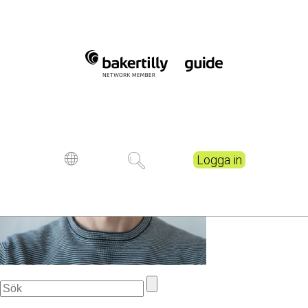
P1000737-4
Logga in