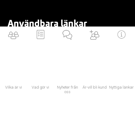
Användbara länkar
VILKA är vi
BLI en av oss
VAD gör vi
ÄR/VILL bli kund
LÄNKAR till dig
Vilka är vi
Vad gör vi
Nyheter från
Är-vill bli kund
Nyttiga länkar
NYTTIGA länkar
oss
Now, for tomorrow
×
Vi använder cookies för att ditt utbyte av vår webbplats ska bli så bra som
möjligt. Om du fortsätter på webbplatsen innebär det att du accepterar att