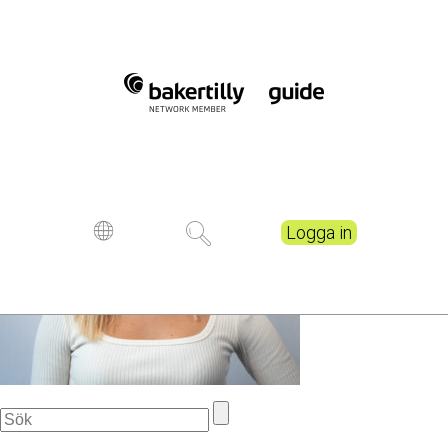
P1010500
Logga in